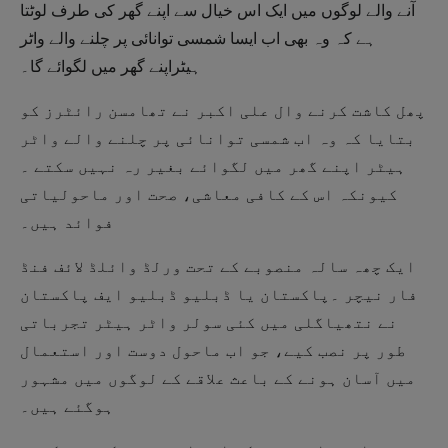
آنے والے لوگوں میں ایک اس خیال سے اپنے گھر کی طرف لوٹتا
ہے کہ وہ بھی اب ایسا شمسی توانائی پر چلنے والے واٹر
ہیٹراپنے گھر میں لگوائے گا۔
پھل کاشت کرنے وال علی اکبر نے تھامسن رائٹرز کو
بتایا کہ وہ اب شمسی توانائی پر چلنے والے واٹر
ہیٹر اپنے گھر میں لگوائے بغیر رہ نہیں سکتے ۔
کیونکہ اس کے کافی معاشی، صحت اور ماحولیاتی
فوائد ہیں۔
ایک چھہ سالہ منصوبے کے تحت ورلڈ وائلڈ لائف فنڈ
فار نیچر ۔پاکستان یا ڈبلیو ڈبلیو ایف پاکستان
نے نتھیاگلی میں کئی سولر واٹر ہیٹر تجرباتی
طور پر نصب کیے، جو اب ماحول دوست اور استعمال
میں آسان ہونے کے باعث علاقے کے لوگوں میں مشہور
ہوگئے ہیں۔