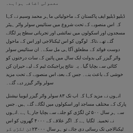
معمولی اضافہ ہواہے۔
ڈبلیو ڈبلیو ایف پاکستان کے ماحولیاتی ماہر محمد وسیم نے کہا
کہ اس منصوبے کے تحت شروع میں ستائیس سولر واٹر ہیٹر
مسجدوں اور اسکولوں میں نمائشی اور تجرباتی سطح پر لگائے
گئے تھے ،تاکہ لوگوں کو اس ٹیکنالاجی اور اس کے ماحول
دوست فوائد کے مطعلق آگاہی مل سکے۔ ان ستائیس سولر
واٹر گیزر کی بدولت ایک سال میں پائین کے سات درختوں کو
کٹائی سے بچایا گیا۔ یہ نتائج پراجیکٹ ٹیم کے لیے حیران کن
خوشی کے باعث بنے۔ جس کے بعد، اس منصوبے کے تحت مزید
سولر واٹر گیزر دیے گئے۔
انہوں نے مزید کہا کہ اب تک ۸۳ سولر واٹر گیزر ایوبیا نیشنل
پارک کے مختلف مساجد اور اسکولوں میں لگائے گئے ہیں۔جس
سے ہر سال ۵۰۰ ٹن لگڑی کو جلنے سے بچایا جارہا ہے۔انہوں
نے تخمینہ لگایا ہے کہ اگر علاقے کے ۴۰۰۰ گھروں کو اس
ٹیکنالاجی تک رسائی دی جائے تو ہر سال ۲۳۰۰۰ٹن لکڑی کو