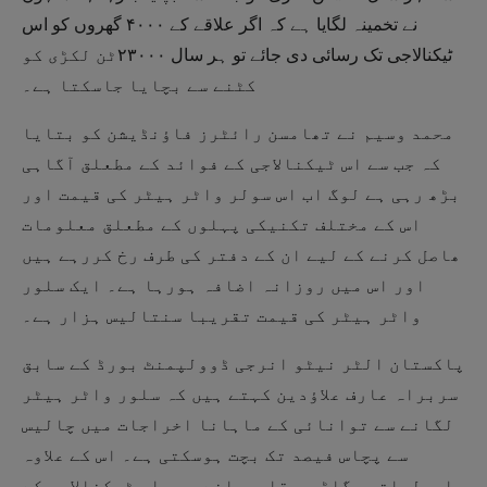
نے تخمینہ لگایا ہے کہ اگر علاقے کے ۴۰۰۰ گھروں کو اس
ٹیکنالاجی تک رسائی دی جائے تو ہر سال ۲۳۰۰۰ٹن لکڑی کو
کٹنے سے بچایا جاسکتا ہے۔
محمد وسیم نے تھامسن رائٹرز فاؤنڈیشن کو بتایا
کہ جب سے اس ٹیکنالاجی کے فوائد کے مطعلق آگاہی
بڑھ رہی ہے لوگ اب اس سولر واٹر ہیٹر کی قیمت اور
اس کے مختلف تکنیکی پہلوں کے مطعلق معلومات
ھاصل کرنے کے لیے ان کے دفتر کی طرف رخ کررہے ہیں
اور اس میں روزانہ اضافہ ہورہا ہے۔ ایک سلور
واٹر ہیٹر کی قیمت تقریبا سنتالیس ہزار ہے۔
پاکستان الٹر نیٹو انرجی ڈوولپمنٹ بورڈ کے سابق
سربراہ عارف علاؤدین کہتے ہیں کہ سلور واٹر ہیٹر
لگانے سے توانائی کے ماہانا اخراجات میں چالیس
سے پچاس فیصد تک بچت ہوسکتی ہے۔ اس کے علاوہ
ماحولیاتی بگاڑ پر قابوپانے میں اس ٹیکنالاجی کے