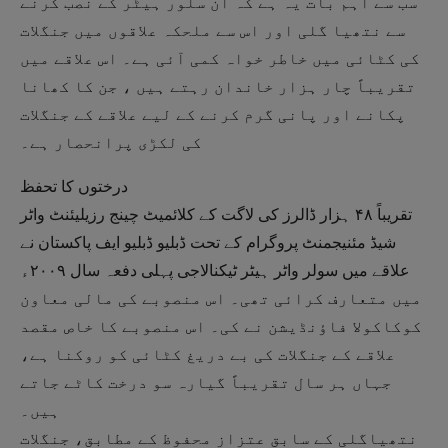
سب سے اہم بات یہ ہے کہ ان سلور ہیٹر کے نصب کرنے
سے نتھیا گلی اور اس سے ملحکہ علاقوں میں جنگلات
کی کٹائی میں خاطر خواہ کمی آئی ہے۔ اس علاقے میں
تقریباً چار ہزار خاندان رہتے ہیں ، جن کا کھانا
پکانے اور پانی گرم کرنے کے لیے علاقے کے جنگلات
کی لکڑی پرانحصار ہے۔
درختوں کا تحفظ
تقریباً ۴۸ ہزار ڈالرز کی لاگت کے کلائمیٹ چینج رزیلیئنٹ واٹر
شیڈ مئنیجمنٹ پروگرام کے تحت ڈبلیو ڈبلیو ایف پاکستان نے
علاقے میں سولر واٹر ہیٹر ٹیکنالاجی پہلی دفعہ سال ۲۰۰۹ء
میں متعارف کرائی تھی۔ اس منصوبے کی مالی معاون
کوکاکولا فاؤنڈیشن نے کی۔ اس منصوبے کا خاص مقصد
علاقے کے جنگلات کی بے دریغ کٹائی کو روکنا ہے،
جہاں ہر سال تقریباً گیارہ سو درخت کاٹے جاتے
ہیں۔
نتھیاگلی کے سابق عتزاز محفوظ کے مطابق، جنگلات