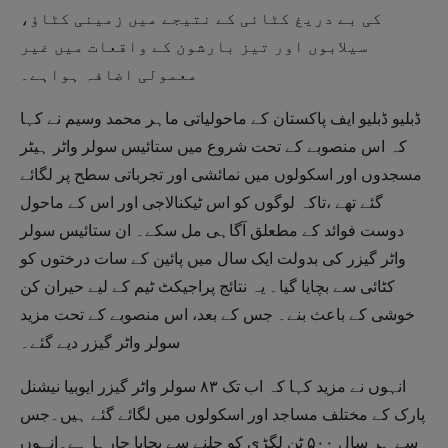
کی بے دریغ کٹائی کے نتیجے میں زمینی کٹاؤ،
سیلابوں اور تیز بارشون کے واقعات میں غیر
معمولی اضافہ ہواہے۔
ڈبلیو ڈبلیو ایف پاکستان کے ماحولیاتی ماہر محمد وسیم نے کہا
کہ اس منصوبے کے تحت شروع میں ستائیس سولر واٹر ہیٹر
مسجدوں اور اسکولوں میں نمائشی اور تجرباتی سطح پر لگائے
گئے تھے ،تاکہ لوگوں کو اس ٹیکنالاجی اور اس کے ماحول
دوست فوائد کے مطعلق آگاہی مل سکے۔ ان ستائیس سولر
واٹر گیزر کی بدولت ایک سال میں پائین کے سات درختوں کو
کٹائی سے بچایا گیا۔ یہ نتائج پراجیکٹ ٹیم کے لیے حیران کن
خوشی کے باعث بنے۔ جس کے بعد، اس منصوبے کے تحت مزید
سولر واٹر گیزر دیے گئے۔
انہوں نے مزید کہا کہ اب تک ۸۳ سولر واٹر گیزر ایوبیا نیشنل
پارک کے مختلف مساجد اور اسکولوں میں لگائے گئے ہیں۔جس
سے ہر سال ۵۰۰ ٹن لگڑی کو جلنے سے بچایا جارہا ہے۔انہوں