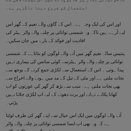
استعمال کو فروغ دینا ناگزیر ہے۔
اور اس کی ایک وجہ ہے۔ اس کے گاؤں والے نعیم کے گھر اس
لیے آرہے ہیں تاکہ وہ شمسی توانائی پر چلنے والے واٹر ہیٹر کی
افادیت اور فوائد کے بارے میں جان سکیں۔
پنتیس سالہ نعیم گھر میں آنے والے لوگوں کو بتاتاہے کہ شمسی
توانائی پر چلنے والے واٹر ہیٹرسے کوئی سانس کی بیماری نہیں
پیدا ہوتی ۔ اس کے استعمال سے لکڑی جمع کرنے کے بوجھ سے
نجات ملتی ہے اور مٹی کے تیل کے مد میں ہونے والے اخراج سے
بھی نجات ملتی ہے۔ سب سے بڑھ کر گھر کی عورتوں کو اب
کھانا پکانے، نہانے اور برت دھونے کے لیے اب لکڑی جلانا نہیں
پڑتی۔
آنے والے لوگوں میں ایک اس خیال سے اپنے گھر کی طرف لوٹتا
ہے کہ وہ بھی اب ایسا شمسی توانائی پر چلنے والے واٹر