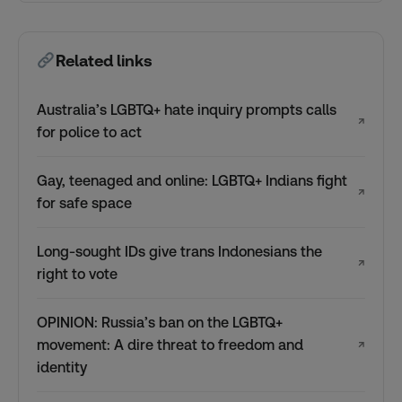
Related links
Australia’s LGBTQ+ hate inquiry prompts calls
↗
for police to act
Gay, teenaged and online: LGBTQ+ Indians fight
↗
for safe space
Long-sought IDs give trans Indonesians the
↗
right to vote
OPINION: Russia’s ban on the LGBTQ+
movement: A dire threat to freedom and
↗
identity