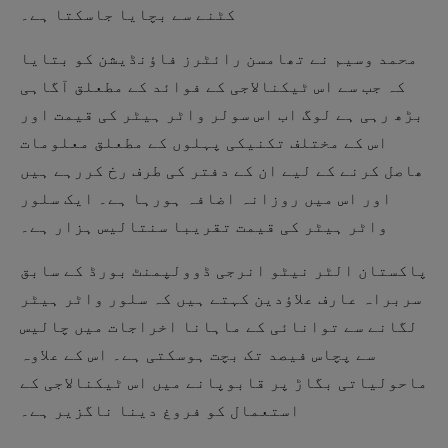
کٹنے سے بچایا جاسکتا ہے۔
محمد وسیم نے تھامسن رائٹرز فاؤنڈیشن کو بتایا
کہ جب سے اس ٹیکنالاجی کے فوائد کے مطعلق آگاہی
بڑھ رہی ہے لوگ اب اس سولر واٹر ہیٹر کی قیمت اور
اس کے مختلف تکنیکی پہلوں کے مطعلق معلومات
ھاصل کرنے کے لیے ان کے دفتر کی طرف رخ کررہے ہیں
اور اس میں روزانہ اضافہ ہورہا ہے۔ ایک سلور
واٹر ہیٹر کی قیمت تقریبا سنتالیس ہزار ہے۔
پاکستان الٹر نیٹو انرجی ڈوولپمنٹ بورڈ کے سابق
سربراہ عارف علاؤدین کہتے ہیں کہ سلور واٹر ہیٹر
لگانے سے توانائی کے ماہانا اخراجات میں چالیس
سے پچاس فیصد تک بچت ہوسکتی ہے۔ اس کے علاوہ
ماحولیاتی بگاڑ پر قابوپانے میں اس ٹیکنالاجی کے
استعمال کو فروغ دینا ناگزیر ہے۔