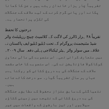
تقریباً چار ہزار خاندان رہتے ہیں ، جن کا کھانا
پکانے اور پانی گرم کرنے کے لیے علاقے کے جنگلات
کی لکڑی پرانحصار ہے۔
درختوں کا تحفظ
تقریباً ۴۸ ہزار ڈالرز کی لاگت کے کلائمیٹ چینج رزیلیئنٹ واٹر
شیڈ مئنیجمنٹ پروگرام کے تحت ڈبلیو ڈبلیو ایف پاکستان نے
علاقے میں سولر واٹر ہیٹر ٹیکنالاجی پہلی دفعہ سال ۲۰۰۹ء
میں متعارف کرائی تھی۔ اس منصوبے کی مالی معاون
کوکاکولا فاؤنڈیشن نے کی۔ اس منصوبے کا خاص مقصد
علاقے کے جنگلات کی بے دریغ کٹائی کو روکنا ہے،
جہاں ہر سال تقریباً گیارہ سو درخت کاٹے جاتے
ہیں۔
نتھیاگلی کے سابق عتزاز محفوظ کے مطابق، جنگلات
کی بے دریغ کٹائی کے نتیجے میں زمینی کٹاؤ،
سیلابوں اور تیز بارشون کے واقعات میں غیر