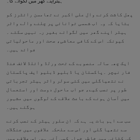
ہیٹراپنے گھر میں لگوائے گا۔
پھل کاشت کرنے وال علی اکبر نے تھامسن رائٹرز کو
بتایا کہ وہ اب شمسی توانائی پر چلنے والے واٹر
ہیٹر اپنے گھر میں لگوائے بغیر رہ نہیں سکتے ۔
کیونکہ اس کے کافی معاشی، صحت اور ماحولیاتی
فوائد ہیں۔
ایک چھہ سالہ منصوبے کے تحت ورلڈ وائلڈ لائف فنڈ
فار نیچر ۔پاکستان یا ڈبلیو ڈبلیو ایف پاکستان
نے نتھیاگلی میں کئی سولر واٹر ہیٹر تجرباتی
طور پر نصب کیے، جو اب ماحول دوست اور استعمال
میں آسان ہونے کے باعث علاقے کے لوگوں میں مشہور
ہوگئے ہیں۔
سب سے اہم بات یہ ہے کہ ان سلور ہیٹر کے نصب کرنے
سے نتھیا گلی اور اس سے ملحکہ علاقوں میں جنگلات
کی کٹائی میں خاطر خواہ کمی آئی ہے۔ اس علاقے میں