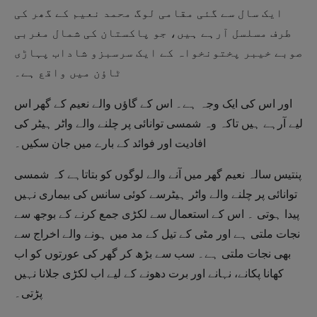
ایک سال سے گئی مقامی لوگ محمد نعیم کے گھر کی
طرف مسلسل آرہے ہیں، جو پاکستان کی شمال مغربی
صوبے خیبر پختونخواہ کے ایک سرسبزو شاداب پہاڑی
ٹاؤن میں واقع ہے۔
اور اس کی ایک وجہ ہے۔ اس کے گاؤں والے نعیم کے گھر اس
لیے آرہے ہیں تاکہ وہ شمسی توانائی پر چلنے والے واٹر ہیٹر کی
افادیت اور فوائد کے بارے میں جان سکیں۔
پنتیس سالہ نعیم گھر میں آنے والے لوگوں کو بتاتاہے کہ شمسی
توانائی پر چلنے والے واٹر ہیٹرسے کوئی سانس کی بیماری نہیں
پیدا ہوتی ۔ اس کے استعمال سے لکڑی جمع کرنے کے بوجھ سے
نجات ملتی ہے اور مٹی کے تیل کے مد میں ہونے والے اخراج سے
بھی نجات ملتی ہے۔ سب سے بڑھ کر گھر کی عورتوں کو اب
کھانا پکانے، نہانے اور برت دھونے کے لیے اب لکڑی جلانا نہیں
پڑتی۔