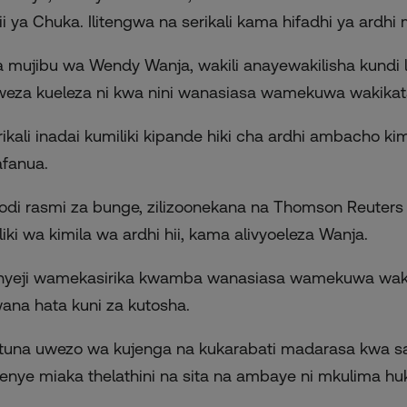
ii ya Chuka. Ilitengwa na serikali kama hifadhi ya ardhi 
 mujibu wa Wendy Wanja, wakili anayewakilisha kundi la A
weza kueleza ni kwa nini wanasiasa wamekuwa wakikata
rikali inadai kumiliki kipande hiki cha ardhi ambacho kim
afanua.
odi rasmi za bunge, zilizoonekana na Thomson Reuters
liki wa kimila wa ardhi hii, kama alivyoeleza Wanja.
yeji wamekasirika kwamba wanasiasa wamekuwa waki
ana hata kuni za kutosha.
tuna uwezo wa kujenga na kukarabati madarasa kwa sab
nye miaka thelathini na sita na ambaye ni mkulima huko