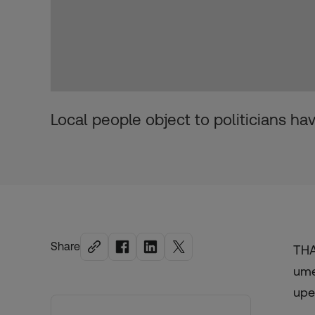
Local people object to politicians ha
Share
THA
ume
upe