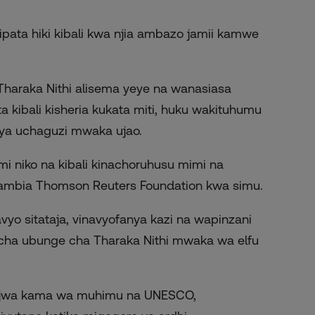
ipata hiki kibali kwa njia ambazo jamii kamwe
Tharaka Nithi alisema yeye na wanasiasa
ibali kisheria kukata miti, huku wakituhumu
a ya uchaguzi mwaka ujao.
i niko na kibali kinachoruhusu mimi na
liambia Thomson Reuters Foundation kwa simu.
yo sitataja, vinavyofanya kazi na wapinzani
i cha ubunge cha Tharaka Nithi mwaka wa elfu
iotajwa kama wa muhimu na UNESCO,