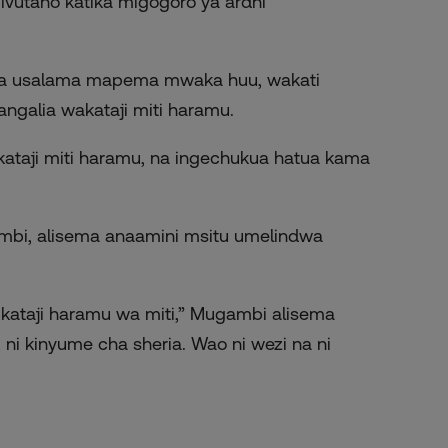
vutano katika migogoro ya ardhi
i wa usalama mapema mwaka huu, wakati
angalia wakataji miti haramu.
ukataji miti haramu, na ingechukua hatua kama
ambi, alisema anaamini msitu umelindwa
ukataji haramu wa miti,” Mugambi alisema
 ni kinyume cha sheria. Wao ni wezi na ni