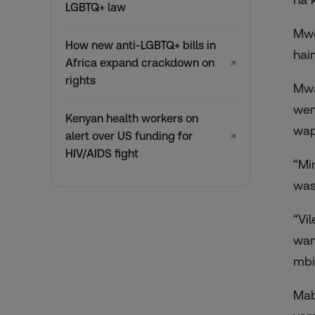
LGBTQ+ law
Mwe
How new anti-LGBTQ+ bills in
hai
Africa expand crackdown on
↗
rights
Mwa
wen
Kenyan health workers on
wap
alert over US funding for
↗
HIV/AIDS fight
“Mi
was
“Vi
wan
mbi
Mab