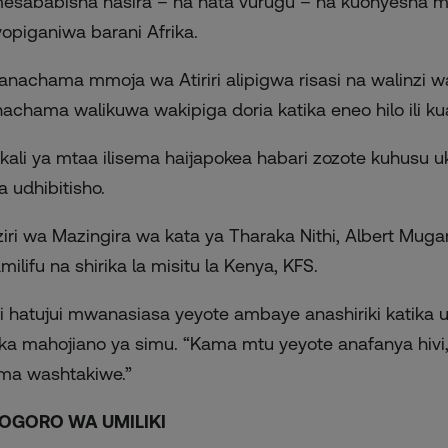
esababisha hasira – na hata vurugu – na kuonyesha mi
yopiganiwa barani Afrika.
nachama mmoja wa Atiriri alipigwa risasi na walinz
achama walikuwa wakipiga doria katika eneo hilo ili ku
ikali ya mtaa ilisema haijapokea habari zozote kuhusu 
a udhibitisho.
iri wa Mazingira wa kata ya Tharaka Nithi, Albert Mug
milifu na shirika la misitu la Kenya, KFS.
si hatujui mwanasiasa yeyote ambaye anashiriki katika 
ika mahojiano ya simu. “Kama mtu yeyote anafanya hivi,
ima washtakiwe.”
OGORO WA UMILIKI