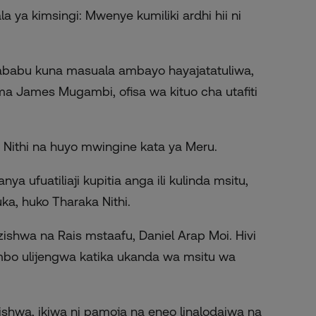
a ya kimsingi: Mwenye kumiliki ardhi hii ni
babu kuna masuala ambayo hayajatatuliwa,
ema James Mugambi, ofisa wa kituo cha utafiti
Nithi na huyo mwingine kata ya Meru.
 ufuatiliaji kupitia anga ili kulinda msitu,
ka, huko Tharaka Nithi.
ishwa na Rais mstaafu, Daniel Arap Moi. Hivi
embo ulijengwa katika ukanda wa msitu wa
tishwa, ikiwa ni pamoja na eneo linalodaiwa na