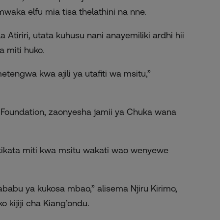
mwaka elfu mia tisa thelathini na nne.
tiriri, utata kuhusu nani anayemiliki ardhi hii
 miti huko.
etengwa kwa ajili ya utafiti wa msitu,”
 Foundation, zaonyesha jamii ya Chuka wana
kata miti kwa msitu wakati wao wenyewe
abu ya kukosa mbao,” alisema Njiru Kirimo,
 kijiji cha Kiang’ondu.