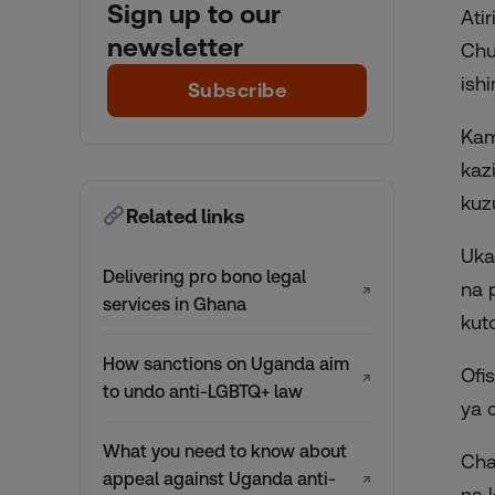
Sign up to our
Ati
newsletter
Chu
ish
Subscribe
Kam
kaz
kuz
Related links
Uka
Delivering pro bono legal
na 
↗
services in Ghana
kuto
How sanctions on Uganda aim
Ofis
↗
to undo anti-LGBTQ+ law
ya 
What you need to know about
Cha
appeal against Uganda anti-
↗
na 