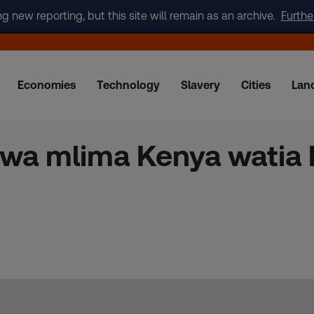
new reporting, but this site will remain as an archive.
Furthe
Economies
Technology
Slavery
Cities
Lan
 wa mlima Kenya watia 