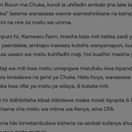
riri Bururi ma Chuka, kundi la uhifadhi ambalo jina lake l
ka” lasema wanasiasa wanne wameshirikiana na kampuni
irini na nne za msitu wa umma.
puni hii, Kamweru Farm, imesha kata miti katika zaidi ya
i yaendelea, ambapo inaweza kutisha wanyamapori, kuc
uia uwezo wa msitu kuhifadhi maji, hivi kuathiri maisha 
taji wa miti kwa msitu umepigwa marufuku kwa kipande h
pia kinadaiwa na jamii ya Chuka. Hata hivyo, wanasia
ka kwa ofisi ya msitu ya wilaya, ili kukata miti.
i hii ilidhibitisha kibali kilitolewa miaka miwili iliyopit
chama cha msitu wa mlima wa Kenya, ama CFA.
ma hiki kimetambuliwa kisheria na serikali kufanya shug
kuzuia moto msituni.