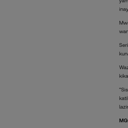
yam
ina
Mwa
wan
Ser
kun
Waz
kika
“Si
kat
laz
MG