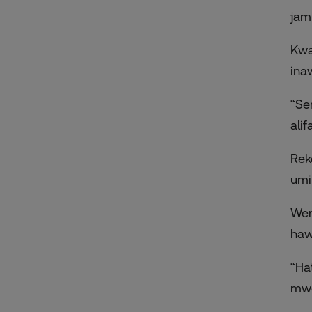
jam
Kwa
ina
“Se
alif
Rek
umi
Wen
haw
“Ha
mwe