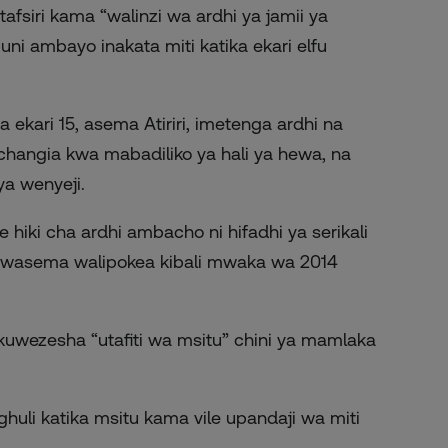
atafsiri kama “walinzi wa ardhi ya jamii ya
 ambayo inakata miti katika ekari elfu
 ekari 15, asema Atiriri, imetenga ardhi na
hangia kwa mabadiliko ya hali ya hewa, na
ya wenyeji.
iki cha ardhi ambacho ni hifadhi ya serikali
sa wasema walipokea kibali mwaka wa 2014
a ili kuwezesha “utafiti wa msitu” chini ya mamlaka
huli katika msitu kama vile upandaji wa miti