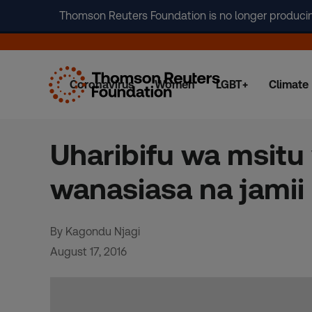
Thomson Reuters Foundation is no longer producing 
Coronavirus
Women
LGBT+
Climate
Skip
to
content
Uharibifu wa msitu
wanasiasa na jamii
By Kagondu Njagi
August 17, 2016