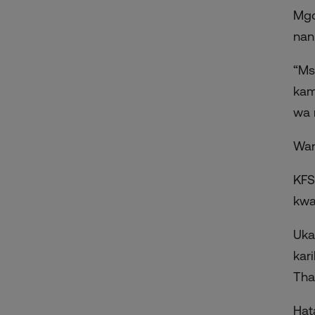
Mgo
nan
“Ms
kam
wa 
Wan
KFS
kwa
Uka
kar
Tha
Hat