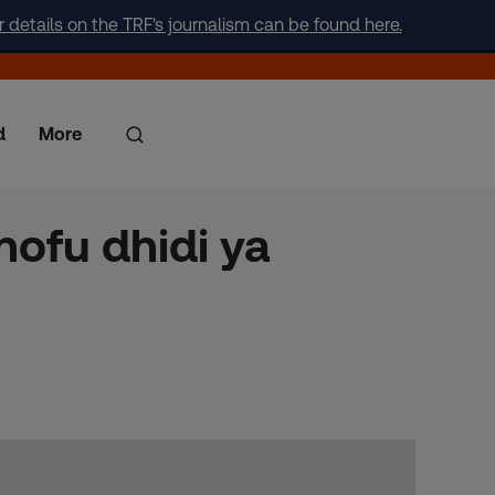
r details on the TRF's journalism can be found here.
d
More
hofu dhidi ya