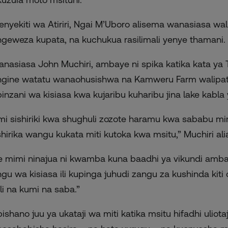
nyekiti wa Atiriri, Ngai M’Uboro alisema wanasiasa wal
ngeweza kupata, na kuchukua rasilimali yenye thamani.
nasiasa John Muchiri, ambaye ni spika katika kata ya 
gine watatu wanaohusishwa na Kamweru Farm walipata k
inzani wa kisiasa kwa kujaribu kuharibu jina lake kabl
mi sishiriki kwa shughuli zozote haramu kwa sababu mim
hirika wangu kukata miti kutoka kwa msitu,” Muchiri a
le mimi ninajua ni kwamba kuna baadhi ya vikundi ambav
gu wa kisiasa ili kupinga juhudi zangu za kushinda kit
li na kumi na saba.”
ishano juu ya ukataji wa miti katika msitu hifadhi ul