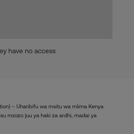
they have no access
ion) – Uharibifu wa msitu wa mlima Kenya
usu mzozo juu ya haki za ardhi, madai ya