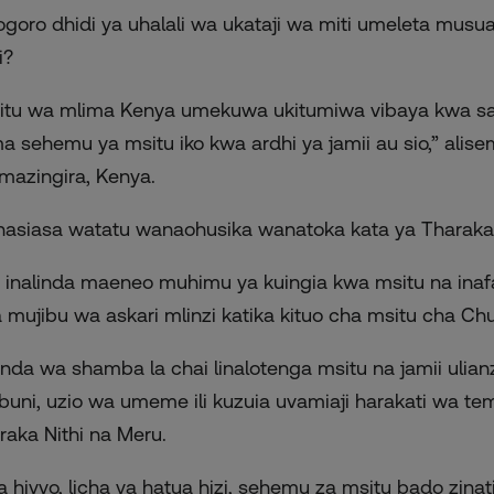
goro dhidi ya uhalali wa ukataji wa miti umeleta musual
i?
itu wa mlima Kenya umekuwa ukitumiwa vibaya kwa sa
a sehemu ya msitu iko kwa ardhi ya jamii au sio,” alis
mazingira, Kenya.
asiasa watatu wanaohusika wanatoka kata ya Tharaka 
 inalinda maeneo muhimu ya kuingia kwa msitu na inafanya
 mujibu wa askari mlinzi katika kituo cha msitu cha Chu
nda wa shamba la chai linalotenga msitu na jamii ulianz
ibuni, uzio wa umeme ili kuzuia uvamiaji harakati wa t
raka Nithi na Meru.
a hivyo, licha ya hatua hizi, sehemu za msitu bado zina