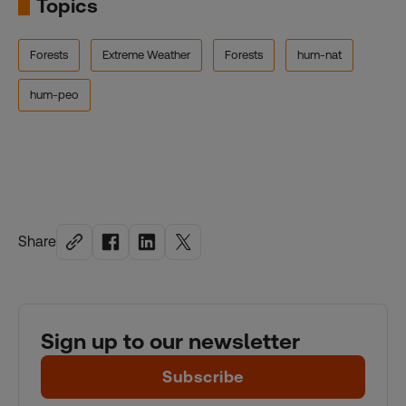
Topics
Forests
Extreme Weather
Forests
hum-nat
hum-peo
Share
Sign up to our newsletter
Subscribe