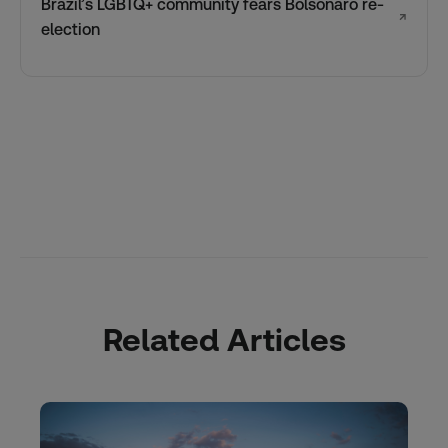
Brazil’s LGBTQ+ community fears Bolsonaro re-
↗
election
Related Articles