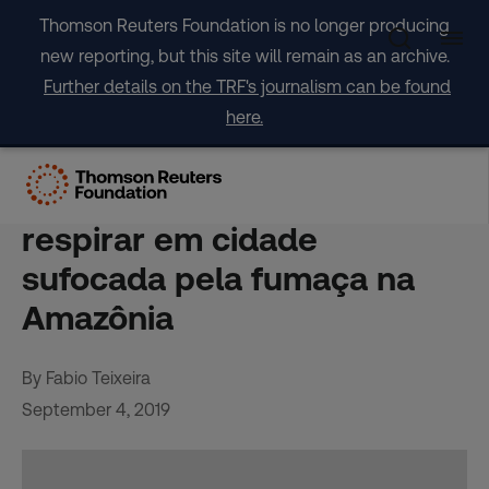
Skip
Thomson Reuters Foundation is no longer producing
to
new reporting, but this site will remain as an archive.
content
Further details on the TRF's journalism can be found
here.
Riscos do incêndio: crianças
têm dificuldade para
respirar em cidade
sufocada pela fumaça na
Amazônia
By Fabio Teixeira
September 4, 2019